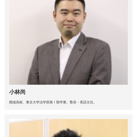
小林尚
開成高校、東京大学法学部第Ⅰ類卒業。塾長・英語主任。