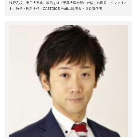
浅野高校、東工大卒業。教員を経て千葉大医学部に合格した理系スペシャリス
ト。数学・理科主任・CASTDICE Medical副塾長・運営責任者