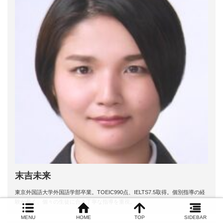
末吉未来
東京外国語大学外国語学部卒業。TOEIC990点、IELTS7.5取得。個別指導の経
験が長く、個々の生徒に合う丁寧な指導を重視。
MENU
HOME
TOP
SIDEBAR