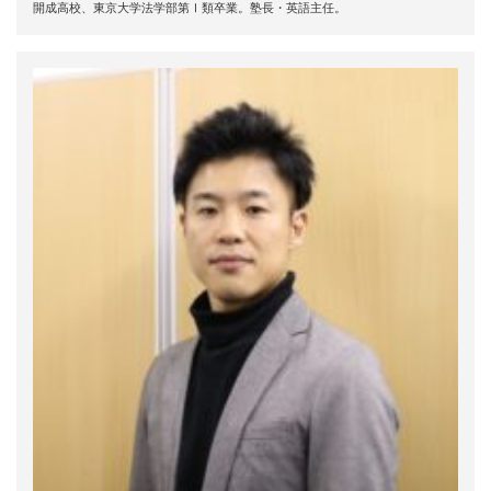
開成高校、東京大学法学部第Ⅰ類卒業。塾長・英語主任。