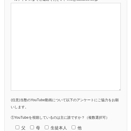
(任意)当塾のYouTube動画について以下のアンケートにご協力をお願
いします。
①YouTubeを視聴しているのは主に誰ですか？（複数選択可）
父
母
生徒本人
他