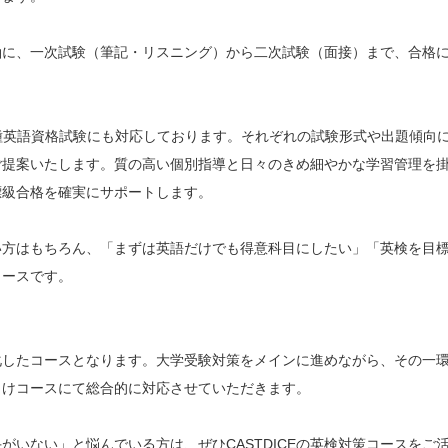
軸に、一次試験（筆記・リスニング）から二次試験（面接）まで、合格
どの各種英語資格試験にも対応しております。それぞれの試験形式や出題傾向
ご提案いたします。質の高い個別指導と日々のきめ細やかな学習管理を
標級合格を確実にサポートします。
い方はもちろん、「まずは英語だけでも得意科目にしたい」「英検を目
コースです。
化したコースとなります。大学受験対策をメインに進めながら、その一
向けコースにて総合的に対応させていただきます。
いない」と悩んでいる方は、ぜひCASTDICEの英検対策コースをご