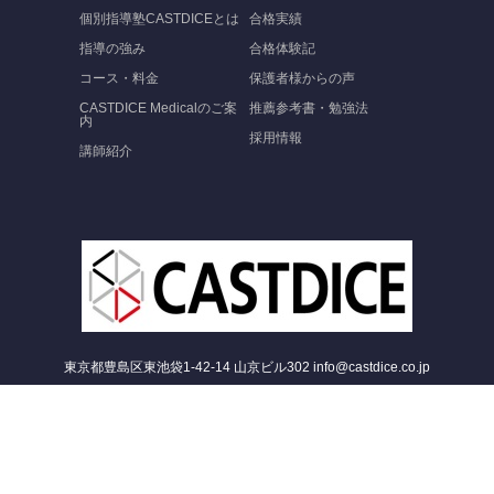
個別指導塾CASTDICEとは
合格実績
指導の強み
合格体験記
コース・料金
保護者様からの声
CASTDICE Medicalのご案
推薦参考書・勉強法
内
採用情報
講師紹介
東京都豊島区東池袋1-42-14 山京ビル302 info@castdice.co.jp