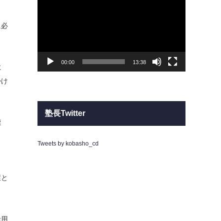
プ
レ
ー
ヤ
に必
ー
00:00
13:38
に
掛け
塾長Twitter
標
Tweets by kobasho_cd
環と
活用