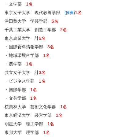
・文学部
1名
東京女子大学 現代教養学部
1名
(推薦)
津田塾大学 学芸学部
5名
千葉工業大学 創造工学部
2名
東京農業大学 計
5名
・国際食料情報学部
3名
・地域環境科学部
1名
・農学部
1名
共立女子大学 計
3名
・ビジネス学部
1名
・国際学部
1名
・文芸学部
1名
桜美林大学 芸術文化学群
1名
東京経済大学 経営学部
3名
明星大学 理工学部
1名
東邦大学 理学部
1名