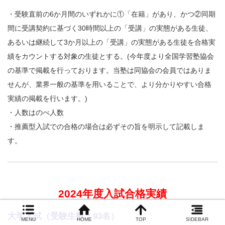
・受験直前の6か月間のいずれかに①「在籍」があり、かつ②同期
間に受講契約に基づく30時間以上の「受講」の実態がある生徒、
あるいは継続して3か月以上の「受講」の実態がある生徒を合格実
績をカウントする対象の生徒とする。(今年度より全国学習塾協会
の基準で掲載を行っております。当塾は同協会の会員ではありま
せんが、業界一般の基準を用いることで、より分かりやすい合格
実績の掲載を行います。)
・人数はのべ人数
・推薦型入試での合格の場合は必ずその旨を明示して記載しま
す。
2024年度入試合格実績
大学入試（受験生数：93名）
MENU
HOME
TOP
SIDEBAR