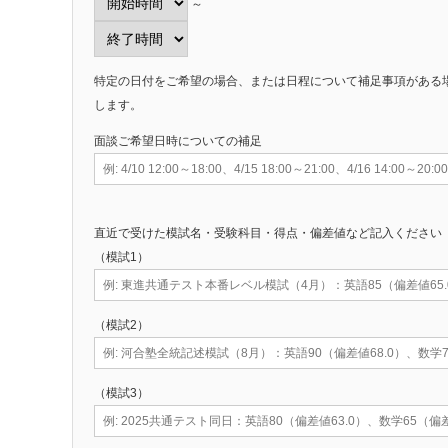
～
特定の日付をご希望の場合、または日程について補足事項がある
します。
面談ご希望日時についての補足
直近で受けた模試名・受験科目・得点・偏差値など記入ください
（模試1）
（模試2）
（模試3）