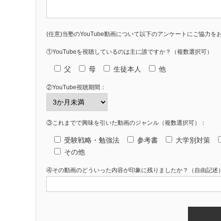
(任意)当塾のYouTube動画について以下のアンケートにご協力を
①YouTubeを視聴しているのは主に誰ですか？（複数選択可）
父
母
生徒本人
他
②YouTube視聴期間：
③これまでで興味を引いた動画のジャンル（複数選択可）：
受験戦略・勉強法
参考書
大学別対策
その他
④その動画のどういった内容が印象に残りましたか？（自由記述