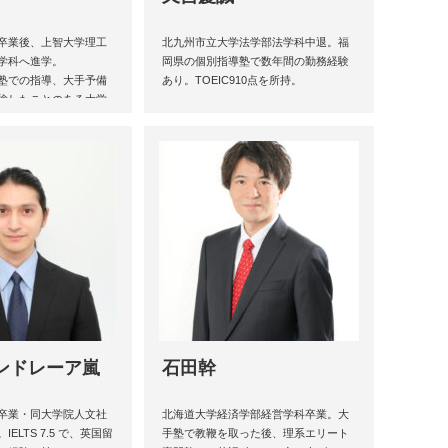
卒業後、上智大学理工
北九州市立大学法学部法学科中退。福
学科へ進学。
岡県の個別指導塾で数年間の勤務経験
塾での指導、大手予備
あり。TOEIC910点を所持。
験したことのある大学
リスト。
ンドレーア嵐
石田幹
卒業・同大学院人文社
北海道大学経済学部経営学科卒業。大
ELTS 7.5 で、英国留
手塾で教鞭を取った後、理系エリート