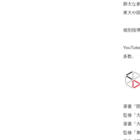
膨大な
東大や
個別指導
YouT
多数。
著書『
監修『大
著書『
監修『