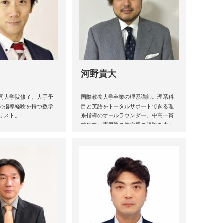
河野貴大
同大学院修了。大手予
国際教養大学卒業の理系講師。理系科
の指導経験を持つ数学
目と英語をトータルサポートできる理
リスト。
系指導のオールラウンダー。中高一貫
校生向け専門塾の教室長の経験を生か
し生徒指導から担任までこなす受験の
スペシャリスト。