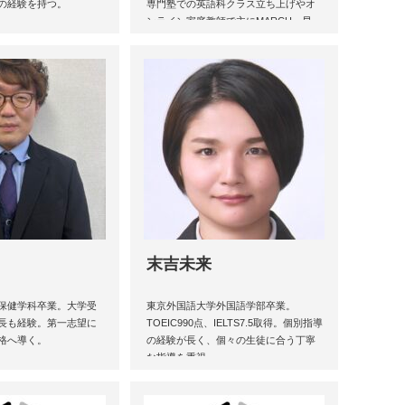
の経験を持つ。
専門塾での英語科クラス立ち上げやオ
ンライン家庭教師で主にMARCH、早
慶、医学部を含む難関国公立大志望者
を指導。
末吉未来
保健学科卒業。大学受
東京外国語大学外国語学部卒業。
長も経験。第一志望に
TOEIC990点、IELTS7.5取得。個別指導
格へ導く。
の経験が長く、個々の生徒に合う丁寧
な指導を重視。