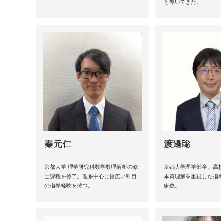
と導いてきた。
秦元仁
渡邊聡
京都大学 理学研究科数学数理解析の修
京都大学理学部卒。高
士課程を修了。理系中心に幅広い科目
本質理解を重視した指
の指導経験を持つ。
多数。