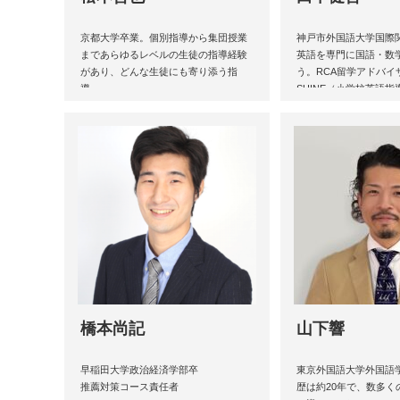
京都大学卒業。個別指導から集団授業
神戸市外国語大学国際
まであらゆるレベルの生徒の指導経験
英語を専門に国語・数
があり、どんな生徒にも寄り添う指
う。RCA留学アドバイザ
導。
SHINE（小学校英語
所持。
橋本尚記
山下響
早稲田大学政治経済学部卒
東京外国語大学外国語
推薦対策コース責任者
歴は約20年で、数多く