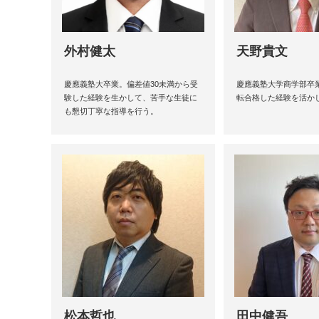
外村健太
天野貴文
慶應義塾大卒業。偏差値30未満から受
慶應義塾大学商学部卒
験した経験を生かして、苦手な生徒に
転合格した経験を活か
も懇切丁寧な指導を行う。
松本哲也
田中健吾