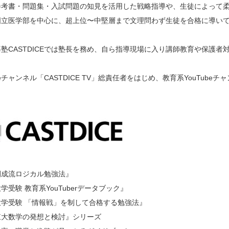
参考書・問題集・入試問題の知見を活用した戦略指導や、生徒によって
国立医学部を中心に、超上位〜中堅層まで文理問わず生徒を合格に導い
塾CASTDICEでは塾長を務め、自ら指導現場に入り講師教育や保護者
ubeチャンネル「CASTDICE TV」総責任者をはじめ、教育系YouTu
開成流ロジカル勉強法』
学受験 教育系YouTuberデータブック』
大学受験 「情報戦」を制して合格する勉強法』
東大数学の発想と検討』シリーズ