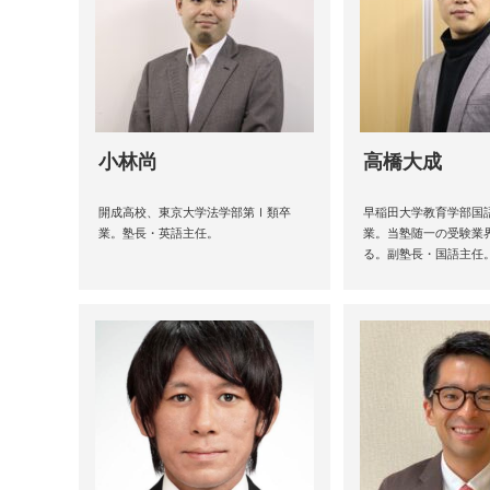
小林尚
高橋大成
開成高校、東京大学法学部第Ⅰ類卒
早稲田大学教育学部国
業。塾長・英語主任。
業。当塾随一の受験業
る。副塾長・国語主任