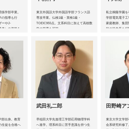
関係学部卒業。
東京外国語大学外国語学部フランス語
私立桐蔭学園を
学の指導も行
専攻卒業。仏検1級・英検1級・
学部電気電子工
ーやJ-
TOEIC955点。文系科目に加えて高校数
家庭教師、集団
指導者）の資格を
学の指導も可能。
校の校舎長も経
受験のスペシャ
武田礼二郎
田野崎ア
学部出身。教育
早稲田大学先進理工学部応用物理学科
東京大学文学部
の生徒を合格へ
へ進学。理系科目に苦手意識を持つ生
会系研究科修了。I