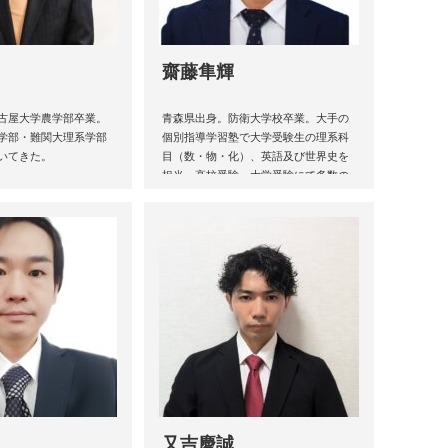
齋藤隼輝
古屋大学農学部卒業。
青森県出身。防衛大学校卒業。大手の
学部・難関大理系学部
個別指導学習塾で大学受験生の理系科
いてきた。
目（数・物・化）、英語及び世界史を
担当。高校受験・大学受験にて多数の
生徒の合格に貢献。
又吉慶誠