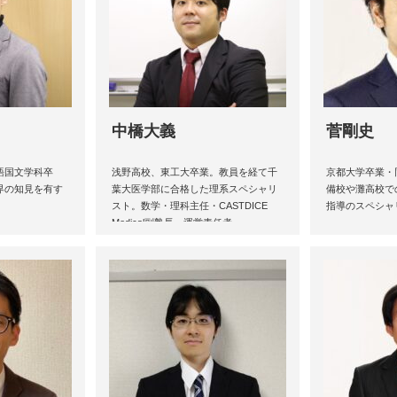
中橋大義
菅剛史
語国文学科卒
浅野高校、東工大卒業。教員を経て千
京都大学卒業・
界の知見を有す
葉大医学部に合格した理系スペシャリ
備校や灘高校で
。
スト。数学・理科主任・CASTDICE
指導のスペシャ
Medical副塾長・運営責任者