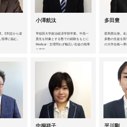
小澤航汰
多田豊
業。E判定から逆
早稲田大学政治経済学部卒業。中高一
群馬県出身。名
し指導に臨む。
貫生を対象とする塾での経験をもとに
多数の生徒を医
Medical・文理問わず幅広い生徒の指導
の大学合格へ導
を実施。
中桐祥子
平川剛