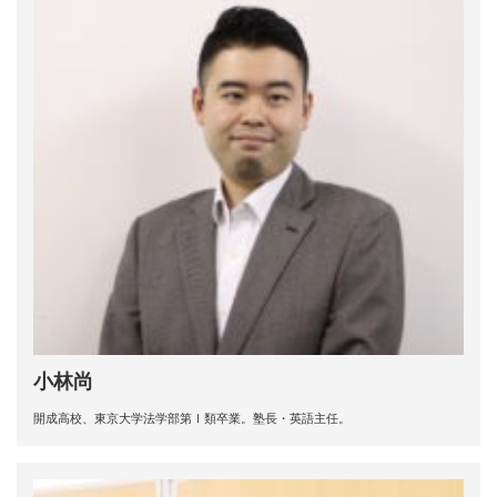
小林尚
開成高校、東京大学法学部第Ⅰ類卒業。塾長・英語主任。