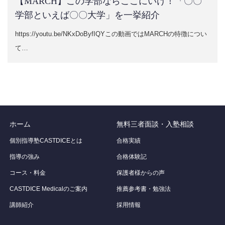
【MARCH】この学部ならここにいけ！「〇〇
学部といえば〇〇大学」を一挙紹介
https://youtu.be/NKxDoByfIQYこの動画ではMARCHの特徴につい
て…
ホーム
無料三者面談・入塾相談
個別指導塾CASTDICEとは
合格実績
指導の強み
合格体験記
コース・料金
保護者様からの声
CASTDICE Medicalのご案内
推薦参考書・勉強法
講師紹介
採用情報