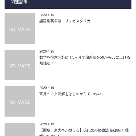
関連記事
2020.4.15
話題別英単語 リンガメタリカ
2020.4.25
数学を得意分野に！5ヶ月で偏差値を50から65に上げる
勉強法！
2020.4.19
富井の古文読解をはじめからていねいに
2020.4.19
【開成→東大卒が教える】現代文の勉強法 基礎編！ 理