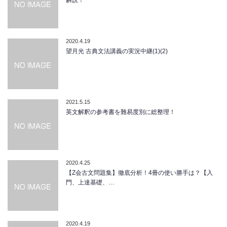
解説！
2020.4.19
望月光 古典文法講義の実況中継(1)(2)
2021.5.15
英文解釈の参考書を難易度別に総整理！
2020.4.25
【Z会古文問題集】徹底分析！4冊の使い勝手は？【入
門、上達基礎、…
2020.4.19