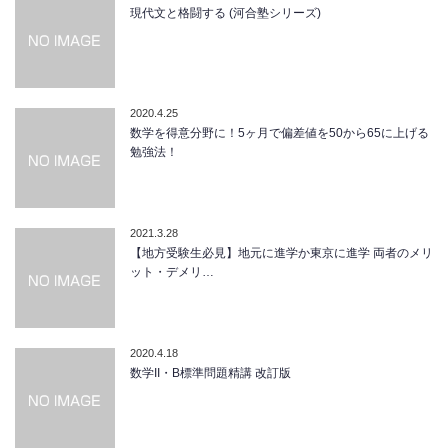
現代文と格闘する (河合塾シリーズ)
2020.4.25
数学を得意分野に！5ヶ月で偏差値を50から65に上げる
勉強法！
2021.3.28
【地方受験生必見】地元に進学か東京に進学 両者のメリ
ット・デメリ…
2020.4.18
数学II・B標準問題精講 改訂版