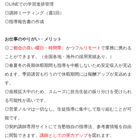
◎LINEでの学習進捗管理
◎講師ミーティング（週1回）
◎指導報告書の作成
お仕事のやりがい・メリット
◎
ご都合の良い曜日・時間帯
、かつ
フルリモート
で業務に携わる
ことができます。（全国各地・海外の採用実績あり。）
◎春夏冬の長期休暇期間も指導を中断しないため安定収入が見込
めます。季節講習も行うので休暇期間には報酬アップが見込めま
す。
◎規模拡大中のため、スムーズに担当生徒の振り分けを受けられ
る可能性が高いです。
◎営業ノルマは一切なし。生徒指導に集中して取り組むことが可
能です。
◎契約講師専用サイトにて当塾独自の指導法、参考書情報を自由
に閲覧できます。
講師としての実力アップ
を図れます。