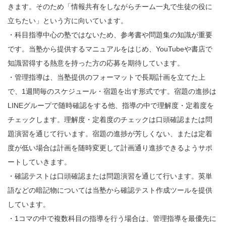
きます。そのため「情報共有をしながらチーム一丸で生徒の役に
立ちたい」という方に向いています。
・科目指導中心の塾ではないため、参考書や問題集の知識が重要
です。当塾から提供するマニュアルをはじめ、YouTubeや書店で
知識習得する熱意を持った方の応募を期待しています。
・管理指導は、当塾提供のフォーマットで長期計画を立てた上
で、1週間毎のスケジュール・宿題を出す形式です。宿題の進捗は
LINEグループで随時確認をする他、指導の中で理解度・定着度を
チェックします。理解度・定着度のチェックは口頭確認または問
題演習を通じて行います。宿題の進捗が芳しくない、または定着
度が低い場合は計画を随時変更して計画通り進捗できるようサポ
ートしていきます。
・確認テストは口頭確認または問題演習を通じて行います。英単
語などの暗記物については当塾から確認テスト作成ツールを提供
しています。
・1コマの中で複数科目の指導を行う場合は、管理指導を最優先に