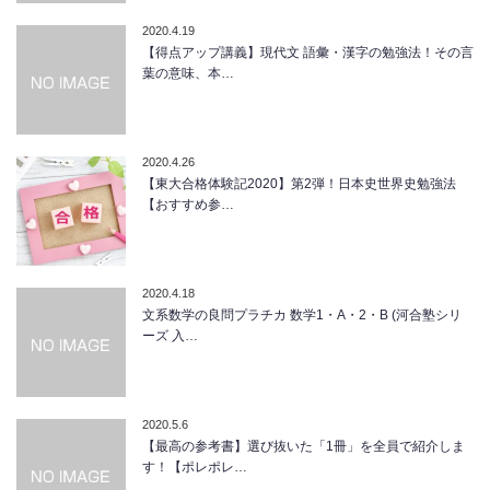
2020.4.19
【得点アップ講義】現代文 語彙・漢字の勉強法！その言
葉の意味、本…
2020.4.26
【東大合格体験記2020】第2弾！日本史世界史勉強法
【おすすめ参…
2020.4.18
文系数学の良問プラチカ 数学1・A・2・B (河合塾シリ
ーズ 入…
2020.5.6
【最高の参考書】選び抜いた「1冊」を全員で紹介しま
す！【ポレポレ…