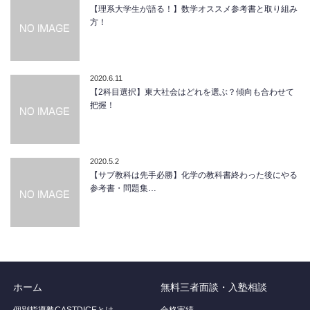
【理系大学生が語る！】数学オススメ参考書と取り組み
方！
2020.6.11
【2科目選択】東大社会はどれを選ぶ？傾向も合わせて
把握！
2020.5.2
【サブ教科は先手必勝】化学の教科書終わった後にやる
参考書・問題集…
ホーム
無料三者面談・入塾相談
個別指導塾CASTDICEとは
合格実績