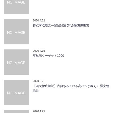
2020.4.22
得点奪取漢文―記述対策 (河合塾SERIES)
2020.4.15
英単語ターゲット1900
2020.5.2
【漢文徹底解説】古典ちゃんねる高ハシが教える 漢文勉
強法
2020.4.25