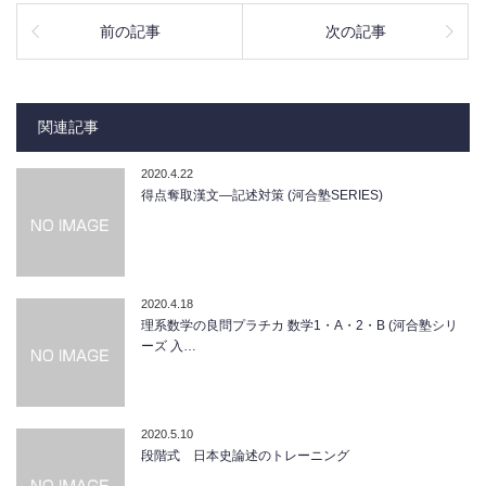
前の記事
次の記事
関連記事
2020.4.22
得点奪取漢文―記述対策 (河合塾SERIES)
2020.4.18
理系数学の良問プラチカ 数学1・A・2・B (河合塾シリ
ーズ 入…
2020.5.10
段階式 日本史論述のトレーニング