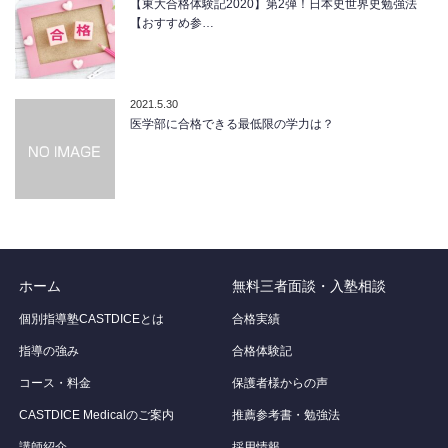
【東大合格体験記2020】第2弾！日本史世界史勉強法
【おすすめ参…
2021.5.30
医学部に合格できる最低限の学力は？
ホーム
無料三者面談・入塾相談
個別指導塾CASTDICEとは
合格実績
指導の強み
合格体験記
コース・料金
保護者様からの声
CASTDICE Medicalのご案内
推薦参考書・勉強法
講師紹介
採用情報